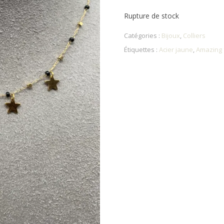
Rupture de stock
Catégories :
Bijoux
,
Colliers
Étiquettes :
Acier jaune
,
Amazing f